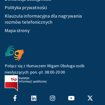
Polityka prywatności
Klauzula informacyjna dla nagrywania
rozmów telefonicznych
Mapa strony
Serwisy społecznościowe
Połącz się z tłumaczem Migam Obsługa osób
niesłyszących: pon.-pt. 08:00-20:00
F
L
I
Y
X
a
i
n
o
-