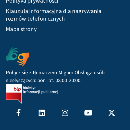
Polityka prywatności
Klauzula informacyjna dla nagrywania
rozmów telefonicznych
Mapa strony
Serwisy społecznościowe
Połącz się z tłumaczem Migam Obsługa osób
niesłyszących: pon.-pt. 08:00-20:00
F
L
I
Y
X
a
i
n
o
-
c
n
s
u
t
e
k
t
t
w