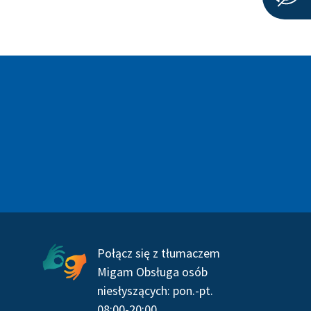
Serwisy społecznościowe
Połącz się z tłumaczem
Migam Obsługa osób
niesłyszących: pon.-pt.
08:00-20:00