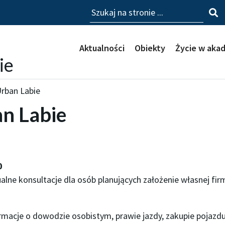
Szukaj
Aktualności
Obiekty
Życie w aka
ie
rban Labie
n Labie
0
alne konsultacje dla osób planujących założenie własnej fir
rmacje o dowodzie osobistym, prawie jazdy, zakupie pojazdu 