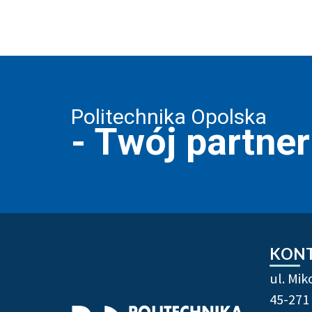
Politechnika Opolska
- Twój partne
Stopka strony - info
KON
ul. Mik
45-271