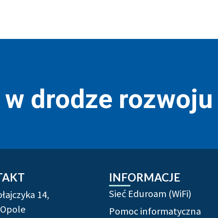
r w drodze rozwoju
rmacje uzupełniające
TAKT
INFORMACJE
Sieć Eduroam (WiFi)
ołajczyka 14,
 Opole
Pomoc informatyczna