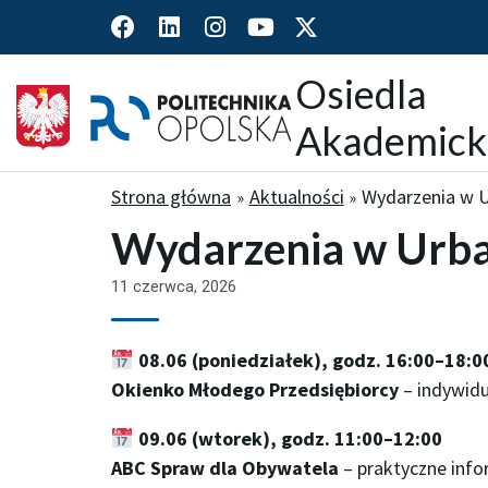
F
L
I
Y
X
a
i
n
o
-
c
n
s
u
t
Osiedla
e
k
t
t
w
b
e
a
u
i
Akademick
o
d
g
b
t
o
i
r
e
t
k
n
a
e
Strona główna
Aktualności
Wydarzenia w U
m
r
Wydarzenia w Urba
11 czerwca, 2026
08.06 (poniedziałek), godz. 16:00–18:0
Okienko Młodego Przedsiębiorcy
– indywidu
09.06 (wtorek), godz. 11:00–12:00
ABC Spraw dla Obywatela
– praktyczne info