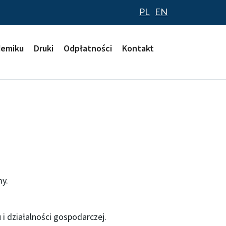
PL
EN
demiku
Druki
Odpłatności
Kontakt
my.
i działalności gospodarczej.